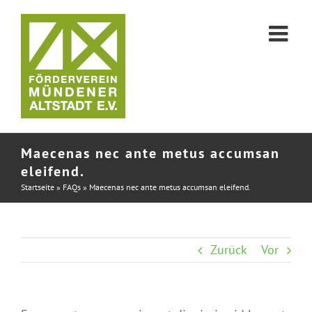
Zum
Inhalt
springen
Maecenas nec ante metus accumsan
eleifend.
Startseite
»
FAQs
»
Maecenas nec ante metus accumsan eleifend.
Zurück
Vor