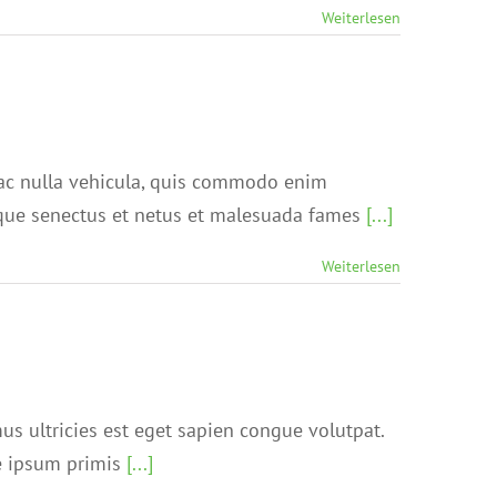
Weiterlesen
 ac nulla vehicula, quis commodo enim
stique senectus et netus et malesuada fames
[...]
Weiterlesen
amus ultricies est eget sapien congue volutpat.
te ipsum primis
[...]