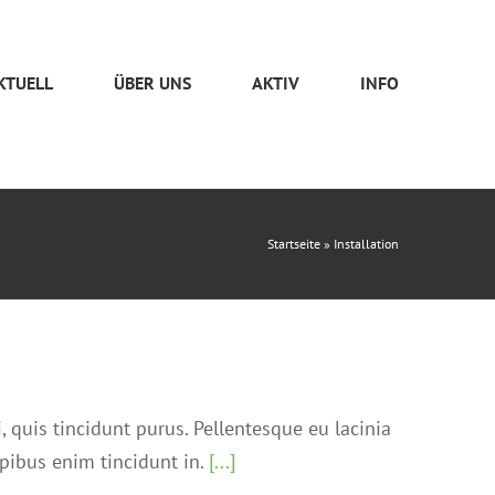
KTUELL
ÜBER UNS
AKTIV
INFO
Startseite
»
Installation
i, quis tincidunt purus. Pellentesque eu lacinia
pibus enim tincidunt in.
[...]