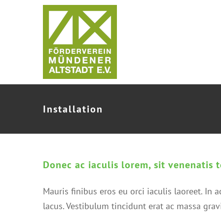
Zum
Inhalt
springen
Installation
Donec ac iaculis lorem, sit venenatis t
Mauris finibus eros eu orci iaculis laoreet. In 
lacus. Vestibulum tincidunt erat ac massa gr