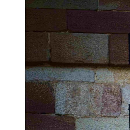
grösseres
Bild