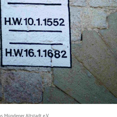
s Mündener Altstadt e.V.